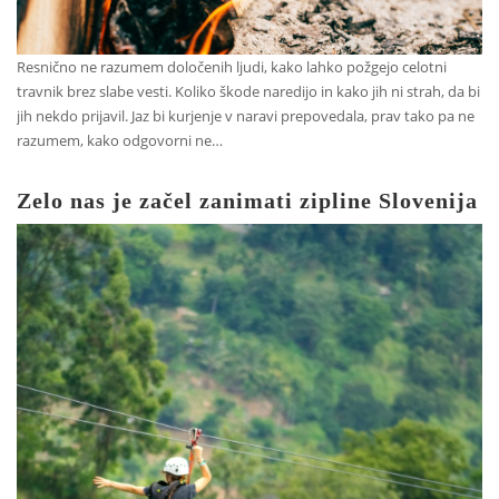
Resnično ne razumem določenih ljudi, kako lahko požgejo celotni
travnik brez slabe vesti. Koliko škode naredijo in kako jih ni strah, da bi
jih nekdo prijavil. Jaz bi kurjenje v naravi prepovedala, prav tako pa ne
razumem, kako odgovorni ne…
Zelo nas je začel zanimati zipline Slovenija