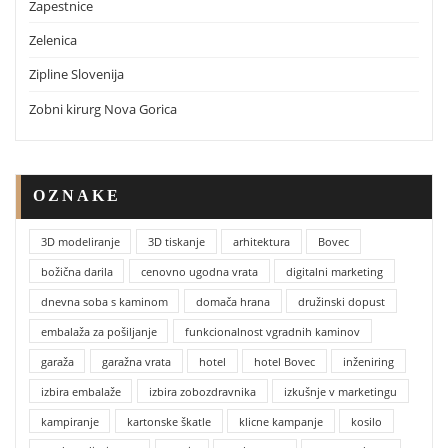
Zapestnice
Zelenica
Zipline Slovenija
Zobni kirurg Nova Gorica
OZNAKE
3D modeliranje
3D tiskanje
arhitektura
Bovec
božična darila
cenovno ugodna vrata
digitalni marketing
dnevna soba s kaminom
domača hrana
družinski dopust
embalaža za pošiljanje
funkcionalnost vgradnih kaminov
garaža
garažna vrata
hotel
hotel Bovec
inženiring
izbira embalaže
izbira zobozdravnika
izkušnje v marketingu
kampiranje
kartonske škatle
klicne kampanje
kosilo