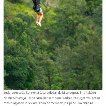
Sedaj sem se že kar nekaj časa odločal, da bi se odpravil na kakšen
zipline Slovenija. To pa zato, ker sem skozi zadnja leta ugotovil, preko
raznih oglasov in reklam, kako pomemben je zipline Slovenija za