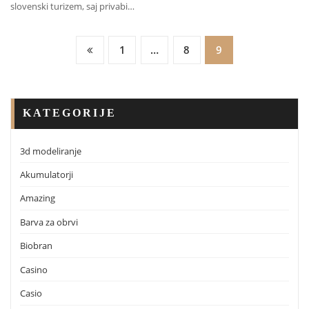
slovenski turizem, saj privabi…
Številčenje
1
…
8
9
Prispevkov
KATEGORIJE
3d modeliranje
Akumulatorji
Amazing
Barva za obrvi
Biobran
Casino
Casio