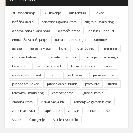
3D modeliranje
3D tiskanje
arhitektura
Bovec
božična darila
cenovno ugodna vrata
digitalni marketing
dnevna soba s kaminom
domača hrana
družinski dopust
embalaža za pošiljanje
funkcionalnost vgradnih kaminov
garaža
garažna vrata
hotel
hotel Bovec
inženiring
izbira embalaže
izbira zobozdravnika
izkušnje v marketingu
kampiranje
kartonske škatle
klicne kampanje
kosilo
modern dizajn vrat
morje
osebna rast
prenova doma
prenočišče Bovec
pridobivanje strank
pvc vrata
streha
telefonski marketing
varnost doma
vgradni kamini
vhodna vrata
vizualizacija idej
zamenjava garažnih vrat
zamenjava vrat
zapestnice
zdravje
zunanjost hiše
škatle
šotorjenje
študentsko delo