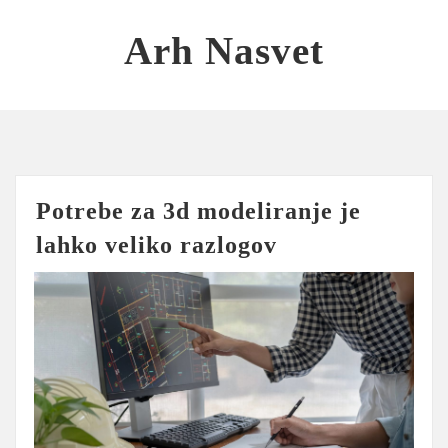
Skip
to
Arh Nasvet
content
Potrebe za 3d modeliranje je
lahko veliko razlogov