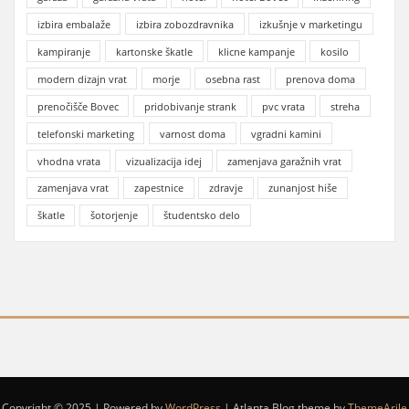
izbira embalaže
izbira zobozdravnika
izkušnje v marketingu
kampiranje
kartonske škatle
klicne kampanje
kosilo
modern dizajn vrat
morje
osebna rast
prenova doma
prenočišče Bovec
pridobivanje strank
pvc vrata
streha
telefonski marketing
varnost doma
vgradni kamini
vhodna vrata
vizualizacija idej
zamenjava garažnih vrat
zamenjava vrat
zapestnice
zdravje
zunanjost hiše
škatle
šotorjenje
študentsko delo
Copyright © 2025 | Powered by
WordPress
|
Atlanta Blog theme by
ThemeArile