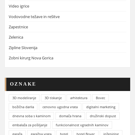
Video igrice
Vodovodne težave in rešitve
Zapestnice
Zelenica
Zipline Slovenija
Zobni kirurg Nova Gorica
OZNAKE
3D modeliranje
3D tiskanje
arhitektura
Bovec
božična darila
cenovno ugodna vrata
digitalni marketing
dnevna soba s kaminom
domača hrana
družinski dopust
embalaža za pošiljanje
funkcionalnost vgradnih kaminov
garaža
garažna vrata
hotel
hotel Bovec
inženiring