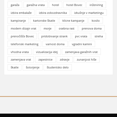
garaža
garažna vrata
hotel
hotel Bovec
inženiring
izbira embalaže
izbira zobozdravnika
izkušnje v marketingu
kampiranje
kartonske škatle
klicne kampanje
kosilo
modern dizajn vrat
morje
osebna rast
prenova doma
prenočišče Bovec
pridobivanje strank
pvc vrata
streha
telefonski marketing
varnost doma
vgradni kamini
vhodna vrata
vizualizacija idej
zamenjava garažnih vrat
zamenjava vrat
zapestnice
zdravje
zunanjost hiše
škatle
šotorjenje
študentsko delo