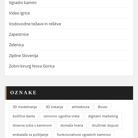
Vgradni kamini
Video igrice
Vodovodne težave in rešitve
Zapestnice
Zelenica
Zipline Slovenija
Zobni kirurg Nova Gorica
OZNAKE
3D modeliranje
3D tiskanje
arhitektura
Bovec
božična darila
cenovno ugodna vrata
digitalni marketing
dnevna soba s kaminom
domača hrana
družinski dopust
embalaža za pošiljanje
funkcionalnost vgradnih kaminov