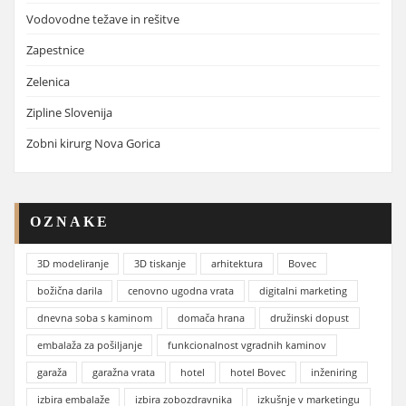
Vodovodne težave in rešitve
Zapestnice
Zelenica
Zipline Slovenija
Zobni kirurg Nova Gorica
OZNAKE
3D modeliranje
3D tiskanje
arhitektura
Bovec
božična darila
cenovno ugodna vrata
digitalni marketing
dnevna soba s kaminom
domača hrana
družinski dopust
embalaža za pošiljanje
funkcionalnost vgradnih kaminov
garaža
garažna vrata
hotel
hotel Bovec
inženiring
izbira embalaže
izbira zobozdravnika
izkušnje v marketingu