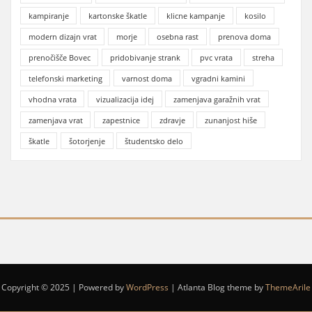
kampiranje
kartonske škatle
klicne kampanje
kosilo
modern dizajn vrat
morje
osebna rast
prenova doma
prenočišče Bovec
pridobivanje strank
pvc vrata
streha
telefonski marketing
varnost doma
vgradni kamini
vhodna vrata
vizualizacija idej
zamenjava garažnih vrat
zamenjava vrat
zapestnice
zdravje
zunanjost hiše
škatle
šotorjenje
študentsko delo
Copyright © 2025 | Powered by
WordPress
|
Atlanta Blog theme by
ThemeArile