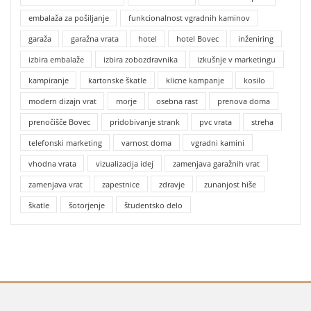
embalaža za pošiljanje
funkcionalnost vgradnih kaminov
garaža
garažna vrata
hotel
hotel Bovec
inženiring
izbira embalaže
izbira zobozdravnika
izkušnje v marketingu
kampiranje
kartonske škatle
klicne kampanje
kosilo
modern dizajn vrat
morje
osebna rast
prenova doma
prenočišče Bovec
pridobivanje strank
pvc vrata
streha
telefonski marketing
varnost doma
vgradni kamini
vhodna vrata
vizualizacija idej
zamenjava garažnih vrat
zamenjava vrat
zapestnice
zdravje
zunanjost hiše
škatle
šotorjenje
študentsko delo