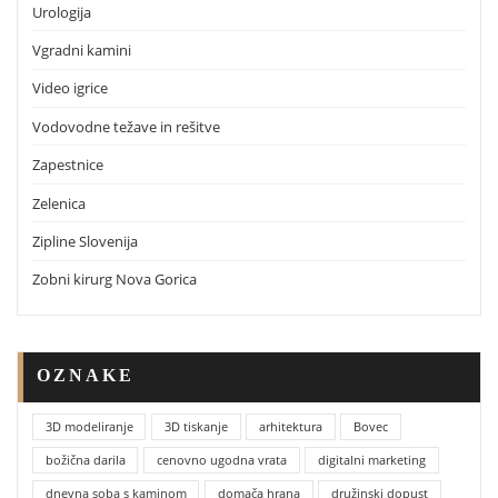
Urologija
Vgradni kamini
Video igrice
Vodovodne težave in rešitve
Zapestnice
Zelenica
Zipline Slovenija
Zobni kirurg Nova Gorica
OZNAKE
3D modeliranje
3D tiskanje
arhitektura
Bovec
božična darila
cenovno ugodna vrata
digitalni marketing
dnevna soba s kaminom
domača hrana
družinski dopust