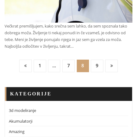
Večkrat premišljujem, kako srečna sem lahko, da sem spoznala tako
dobrega moža. Življenje ti nekaj ponudi in če vzameš, je odvisno od
tebe. Meni je življenje ponujalo njega in jaz sem ga vzela za moža.
Najboljša odločitev v življenju, takrat…
Številčenje
1
…
7
8
9
Prispevkov
KATEGORIJE
3d modeliranje
Akumulatorji
Amazing