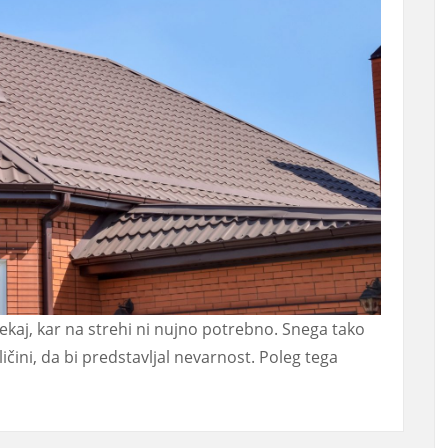
ekaj, kar na strehi ni nujno potrebno. Snega tako
oličini, da bi predstavljal nevarnost. Poleg tega