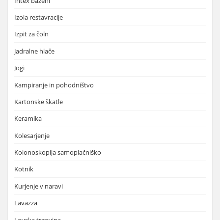
Intex bazeni
Izola restavracije
Izpit za čoln
Jadralne hlače
Jogi
Kampiranje in pohodništvo
Kartonske škatle
Keramika
Kolesarjenje
Kolonoskopija samoplačniško
Kotnik
Kurjenje v naravi
Lavazza
Lovska trgovina