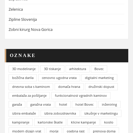
Zelenica
Zipline Slovenija
Zobni kirurg Nova Gorica
OZNAKE
3D modeliranje
3D tiskanje
arhitektura
Bovec
božična darila
cenovno ugodna vrata
digitalni marketing
dnevna soba s kaminom
domača hrana
družinski dopust
embalaža za pošiljanje
funkcionalnost vgradnih kaminov
garaža
garažna vrata
hotel
hotel Bovec
inženiring
izbira embalaže
izbira zobozdravnika
izkušnje v marketingu
kampiranje
kartonske škatle
klicne kampanje
kosilo
modern dizajn vrat
morje
osebna rast
prenova doma