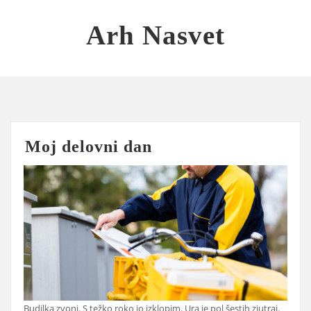
Skip
to
Arh Nasvet
content
Moj delovni dan
Budilka zvoni. S težko roko jo izklopim. Ura je pol šestih zjutraj.