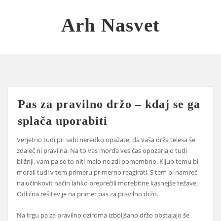
Skip
to
Arh Nasvet
content
Pas za pravilno držo – kdaj se ga
splača uporabiti
Verjetno tudi pri sebi neredko opažate, da vaša drža telesa še
zdaleč ni pravilna. Na to vas morda ves čas opozarjajo tudi
bližnji, vam pa se to niti malo ne zdi pomembno. Kljub temu bi
morali tudi v tem primeru primerno reagirati. S tem bi namreč
na učinkovit način lahko preprečili morebitne kasnejše težave.
Odlična rešitev je na primer pas za pravilno držo.
Na trgu pa za pravilno oziroma izboljšano držo obstajajo še