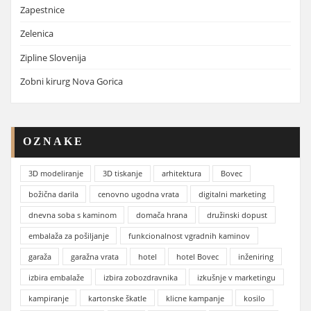
Zapestnice
Zelenica
Zipline Slovenija
Zobni kirurg Nova Gorica
OZNAKE
3D modeliranje
3D tiskanje
arhitektura
Bovec
božična darila
cenovno ugodna vrata
digitalni marketing
dnevna soba s kaminom
domača hrana
družinski dopust
embalaža za pošiljanje
funkcionalnost vgradnih kaminov
garaža
garažna vrata
hotel
hotel Bovec
inženiring
izbira embalaže
izbira zobozdravnika
izkušnje v marketingu
kampiranje
kartonske škatle
klicne kampanje
kosilo