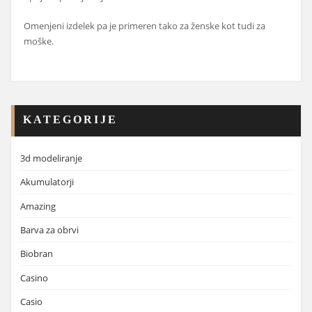
Omenjeni izdelek pa je primeren tako za ženske kot tudi za
moške.
KATEGORIJE
3d modeliranje
Akumulatorji
Amazing
Barva za obrvi
Biobran
Casino
Casio