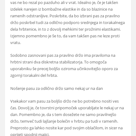
vas ne bo rezal po pazduho ali v vrat. Idealno je, če je takšen
izdelek narejen iz bombažne elastike in da so blazinice na
ramenih odstranljive. Poskrbite, da bo izbrani pas za pravilno
držo poskrbel tudi za odlično podporo srednjega in torakalnega
dela hrbtenice, in to z dovolj mehkimi ter prožnimi elastikami.
Izjemno pomembno je še to, da vam takšen pas ne leze proti
vratu.
Sodobno zasnovani pas za pravilno držo ima praviloma na
hrbtni strani dva diskretna stabilizatorja. To omogoča
uporabniku še precej boljšo oziroma učinkovitejšo oporo za
zgornji torakalni del hrbta.
Nošenje pasu za odlično držo samo nekaj ur na dan
Vsekakor vam pasu za boljšo držo ne bo potrebno nositi ves
čas. Dovolj je, če tovrstni pripomoček uporabljate le nekaj ur na
dan. Pomembno je, da s tem dosežete ne samo pravilnejšo
držo, temveč tudi lajšanje bolečin v hrbtu pa tudi v ramenih.
Preprosto ga lahko nosite kar pod svojim oblačilom, in sicer na
oprijeti spodnji majici.