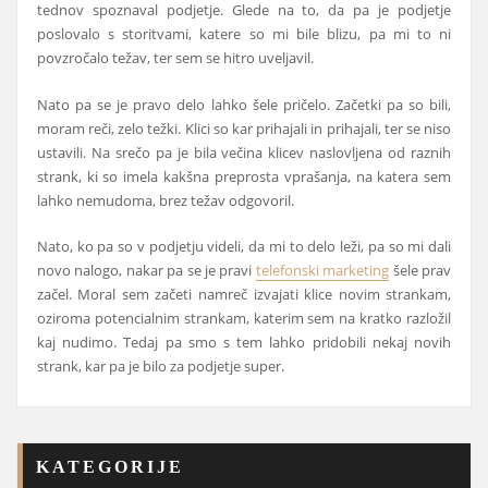
tednov spoznaval podjetje. Glede na to, da pa je podjetje
poslovalo s storitvami, katere so mi bile blizu, pa mi to ni
povzročalo težav, ter sem se hitro uveljavil.
Nato pa se je pravo delo lahko šele pričelo. Začetki pa so bili,
moram reči, zelo težki. Klici so kar prihajali in prihajali, ter se niso
ustavili. Na srečo pa je bila večina klicev naslovljena od raznih
strank, ki so imela kakšna preprosta vprašanja, na katera sem
lahko nemudoma, brez težav odgovoril.
Nato, ko pa so v podjetju videli, da mi to delo leži, pa so mi dali
novo nalogo, nakar pa se je pravi
telefonski marketing
šele prav
začel. Moral sem začeti namreč izvajati klice novim strankam,
oziroma potencialnim strankam, katerim sem na kratko razložil
kaj nudimo. Tedaj pa smo s tem lahko pridobili nekaj novih
strank, kar pa je bilo za podjetje super.
KATEGORIJE