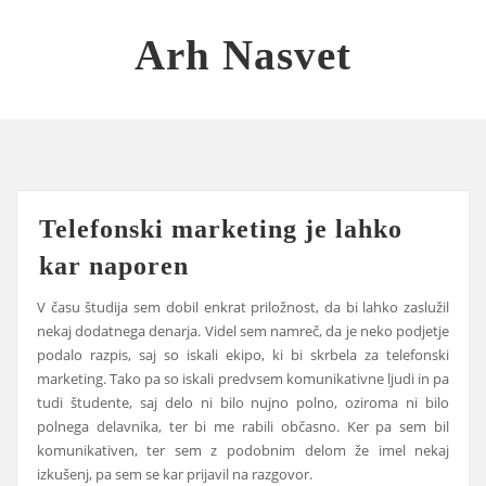
Skip
to
Arh Nasvet
content
Telefonski marketing je lahko
kar naporen
V času študija sem dobil enkrat priložnost, da bi lahko zaslužil
nekaj dodatnega denarja. Videl sem namreč, da je neko podjetje
podalo razpis, saj so iskali ekipo, ki bi skrbela za telefonski
marketing. Tako pa so iskali predvsem komunikativne ljudi in pa
tudi študente, saj delo ni bilo nujno polno, oziroma ni bilo
polnega delavnika, ter bi me rabili občasno. Ker pa sem bil
komunikativen, ter sem z podobnim delom že imel nekaj
izkušenj, pa sem se kar prijavil na razgovor.