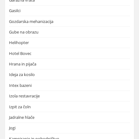
Gasilci
Gozdarska mehanizacija
Gube na obrazu
Helihopter
Hotel Bovec
Hrana in pijača
Ideja za kosilo
Intex bazeni
Izola restavracije
Izpit za čoln
Jadralne hlače
Jogi
Kampiranje in pohodništvo