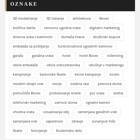
OZNAKE
3D modeliranje
3D tiskanje
arhitektura
Bovec
božična darila
cenovno ugodna vrata
digitalni marketing
dnevna soba s kaminom
domača hrana
družinski dopust
embalaža za pošiljanje
funkcionalnost vgradnih kaminov
garaža
garažna vrata
hotel
hotel Bovec
inženiring
izbira embalaže
izbira zobozdravnika
izkušnje v marketingu
kampiranje
kartonske škatle
klicne kampanje
kosilo
modern dizajn vrat
morje
osebna rast
prenova doma
prenočišče Bovec
pridobivanje strank
pvc vrata
streha
telefonski marketing
varnost doma
vgradni kamini
vhodna vrata
vizualizacija idej
zamenjava garažnih vrat
zamenjava vrat
zapestnice
zdravje
zunanjost hiše
škatle
šotorjenje
študentsko delo