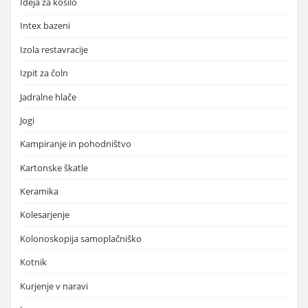
Ideja za kosilo
Intex bazeni
Izola restavracije
Izpit za čoln
Jadralne hlače
Jogi
Kampiranje in pohodništvo
Kartonske škatle
Keramika
Kolesarjenje
Kolonoskopija samoplačniško
Kotnik
Kurjenje v naravi