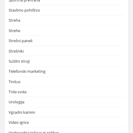
Stavbno pohištvo
Streha
Strehe
Strešni paneli
Strešniki
Sušilni stroji
Telefonski marketing
Tinitus
Trda voda
Urologija
Vgradni kamini
Video igrice
Vodovodne težave in rešitve