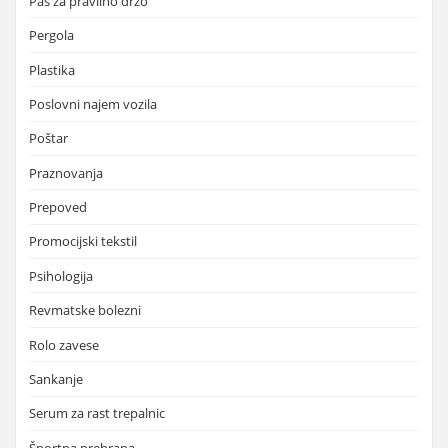
Pas za pravilno držo
Pergola
Plastika
Poslovni najem vozila
Poštar
Praznovanja
Prepoved
Promocijski tekstil
Psihologija
Revmatske bolezni
Rolo zavese
Sankanje
Serum za rast trepalnic
Športna prehrana