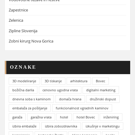
Zapestnice
Zelenica
Zipline Slovenija
Zobni kirurg Nova Gorica
OZNAKE
3D modeliranje
3D tiskanje
arhitektura
Bovec
božična darila
cenovno ugodna vrata
digitalni marketing
dnevna soba s kaminom
domača hrana
družinski dopust
embalaža za pošiljanje
funkcionalnost vgradnih kaminov
garaža
garažna vrata
hotel
hotel Bovec
inženiring
izbira embalaže
izbira zobozdravnika
izkušnje v marketingu