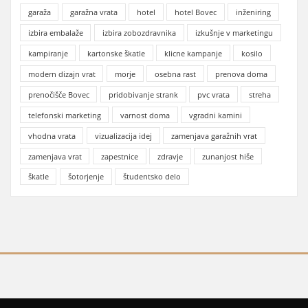
garaža
garažna vrata
hotel
hotel Bovec
inženiring
izbira embalaže
izbira zobozdravnika
izkušnje v marketingu
kampiranje
kartonske škatle
klicne kampanje
kosilo
modern dizajn vrat
morje
osebna rast
prenova doma
prenočišče Bovec
pridobivanje strank
pvc vrata
streha
telefonski marketing
varnost doma
vgradni kamini
vhodna vrata
vizualizacija idej
zamenjava garažnih vrat
zamenjava vrat
zapestnice
zdravje
zunanjost hiše
škatle
šotorjenje
študentsko delo