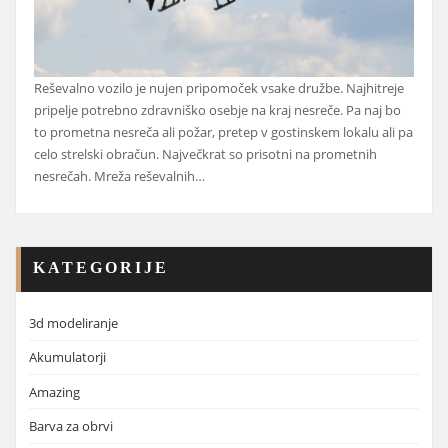
Reševalno vozilo je nujen pripomoček vsake družbe. Najhitreje
pripelje potrebno zdravniško osebje na kraj nesreče. Pa naj bo
to prometna nesreča ali požar, pretep v gostinskem lokalu ali pa
celo strelski obračun. Največkrat so prisotni na prometnih
nesrečah. Mreža reševalnih…
KATEGORIJE
3d modeliranje
Akumulatorji
Amazing
Barva za obrvi