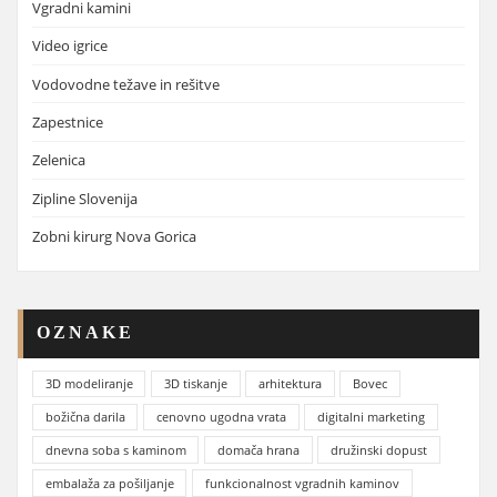
Vgradni kamini
Video igrice
Vodovodne težave in rešitve
Zapestnice
Zelenica
Zipline Slovenija
Zobni kirurg Nova Gorica
OZNAKE
3D modeliranje
3D tiskanje
arhitektura
Bovec
božična darila
cenovno ugodna vrata
digitalni marketing
dnevna soba s kaminom
domača hrana
družinski dopust
embalaža za pošiljanje
funkcionalnost vgradnih kaminov