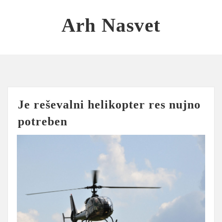
Skip
to
Arh Nasvet
content
Je reševalni helikopter res nujno
potreben