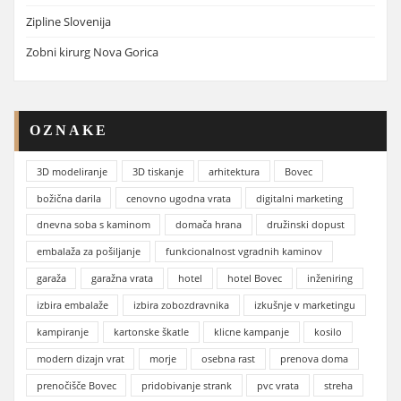
Zipline Slovenija
Zobni kirurg Nova Gorica
OZNAKE
3D modeliranje
3D tiskanje
arhitektura
Bovec
božična darila
cenovno ugodna vrata
digitalni marketing
dnevna soba s kaminom
domača hrana
družinski dopust
embalaža za pošiljanje
funkcionalnost vgradnih kaminov
garaža
garažna vrata
hotel
hotel Bovec
inženiring
izbira embalaže
izbira zobozdravnika
izkušnje v marketingu
kampiranje
kartonske škatle
klicne kampanje
kosilo
modern dizajn vrat
morje
osebna rast
prenova doma
prenočišče Bovec
pridobivanje strank
pvc vrata
streha