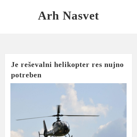
Skip
to
Arh Nasvet
content
Je reševalni helikopter res nujno
potreben