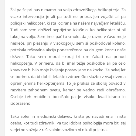
Žal pa še pri nas nimamo na voljo zdravniškega helikopterja. Za
vsako intervencijo je ali pa tudi ne pripravljen vojaški ali pa
policijski helikopter, ki sta locirana na našem največjem letališču.
Tudi sam sem doživel neprijetno izkušnjo, ko helikopter ni bil
takoj na voljo. Sem imel pač to smolo, da je ravno v času moje
nesreče, pri plezanju v visokogorju sem si poškodoval koleno,
potekala reševalna akcija ponesrečenca na drugem koncu naše
države. Tako sem moral skoraj tri ure čakati na prihod
helikopterja. V primeru, da bi imel težje poškodbe ali pa celo
krvavitve bi bilo moje življenje postavljeno na kocko. Že nekaj let
se borimo, da bi dobili letalsko zdravniško službo z vsaj dvema
opremljenima helikopterjema. To je praksa že skoraj povsod v
razvitem zahodnem svetu, kamor se vedno radi obračamo.
Osebje teh mobilnih bolnišnic pa je visoko kvalificirano in
izobraženo.
Tako šofer in medicinski delavec, ki sta po navadi ena in ista
oseba, kot tudi zdravnik. Pa tudi dobra psihologija mora bit, saj
verjetno vožnja z reševalnim vozilom ni nikoli prijetna.