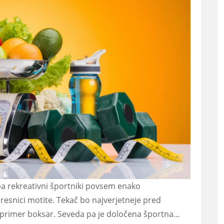
 pa rekreativni športniki povsem enako
resnici motite. Tekač bo najverjetneje pred
 primer boksar. Seveda pa je določena športna…