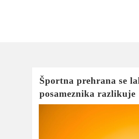
Skip
to
content
Športna prehrana se l
posameznika razlikuje