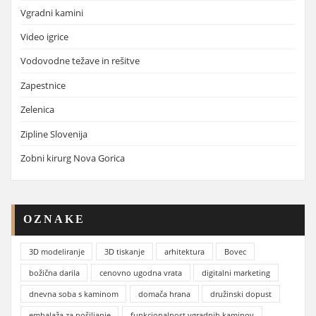
Vgradni kamini
Video igrice
Vodovodne težave in rešitve
Zapestnice
Zelenica
Zipline Slovenija
Zobni kirurg Nova Gorica
OZNAKE
3D modeliranje
3D tiskanje
arhitektura
Bovec
božična darila
cenovno ugodna vrata
digitalni marketing
dnevna soba s kaminom
domača hrana
družinski dopust
embalaža za pošiljanje
funkcionalnost vgradnih kaminov