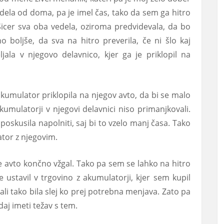
 dela od doma, pa je imel čas, tako da sem ga hitro
Sicer sva oba vedela, oziroma predvidevala, da bo
 boljše, da sva na hitro preverila, če ni šlo kaj
ala v njegovo delavnico, kjer ga je priklopil na
kumulator priklopila na njegov avto, da bi se malo
kumulatorji v njegovi delavnici niso primanjkovali.
poskusila napolniti, saj bi to vzelo manj časa. Tako
ator z njegovim.
e avto končno vžgal. Tako pa sem se lahko na hitro
 ustavil v trgovino z akumulatorji, kjer sem kupil
ko ali tako bila slej ko prej potrebna menjava. Zato pa
daj imeti težav s tem.