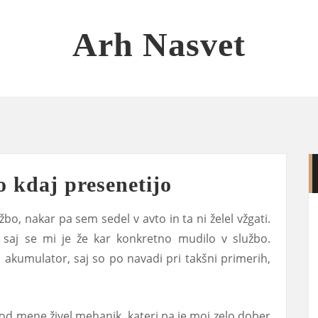
Arh Nasvet
 kdaj presenetijo
bo, nakar pa sem sedel v avto in ta ni želel vžgati.
, saj se mi je že kar konkretno mudilo v službo.
 akumulator, saj so po navadi pri takšni primerih,
 od mene živel mehanik, kateri pa je moj zelo dober