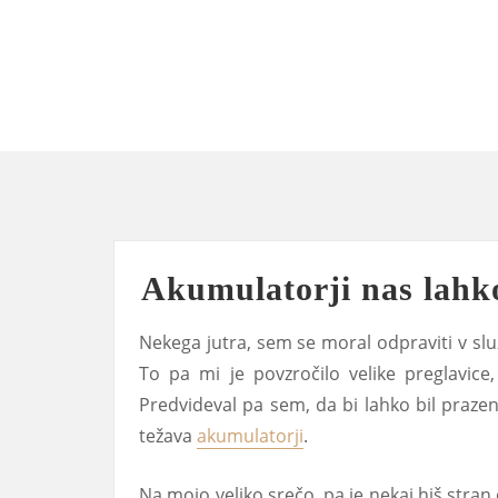
Skip
to
content
Akumulatorji nas lahko
Nekega jutra, sem se moral odpraviti v služ
To pa mi je povzročilo velike preglavice
Predvideval pa sem, da bi lahko bil prazen
težava
akumulatorji
.
Na mojo veliko srečo, pa je nekaj hiš stran