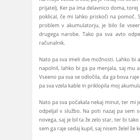
prijatelj. Ker pa ima delavnico doma, torej
poklical, če mi lahko priskoči na pomoč. 
problem v akumulatorju, je bilo še vseeno
drugega narobe. Tako pa sva avto odpelj
računalnik.
Nato pa sva imeli dve možnosti. Lahko bi a
napolnil, lahko bi ga pa menjala, saj mu a
Vseeno pa sva se odločila, da ga bova raje 
pa sva vzela kable in priklopila moj akumul
Nato pa sva počakala nekaj minut, ter mi j
odpeljal v službo. Na poti nazaj pa sem se
novega, saj je bil ta že zelo star, ter bi ta
sem ga raje sedaj kupil, saj nisem želel še k