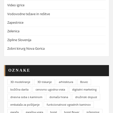
Video igrice
Vodovodne težave in rešitve
Zapestnice
Zelenica
Zipline Slovenija
Zobni kirurg Nova Gorica
OZNAKE
3D modeliranje
3D tiskanje
arhitektura
Bovec
božična darila
cenovno ugodna vrata
digitalni marketing
dnevna soba s kaminom
domača hrana
družinski dopust
embalaža za pošiljanje
funkcionalnost vgradnih kaminov
garaža
garažna vrata
hotel
hotel Bovec
inženiring