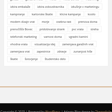
izbira embalaže
izbira zobozdravnika
izkušnje v marketingu
kampiranje
kartonske škatle
klicne kampanje
kosilo
modern dizajn vrat
morje
osebna rast
prenova doma
prenočišče Bovec
pridobivanje strank
pvc vrata
streha
telefonski marketing
varnost doma
vgradni kamini
vhodna vrata
vizualizacija idej
zamenjava garažnih vrat
zamenjava vrat
zapestnice
zdravje
zunanjost hiše
škatle
šotorjenje
študentsko delo
Copyright © 2025 | Powered by
WordPress
|
Atlanta Blog theme by
ThemeArile