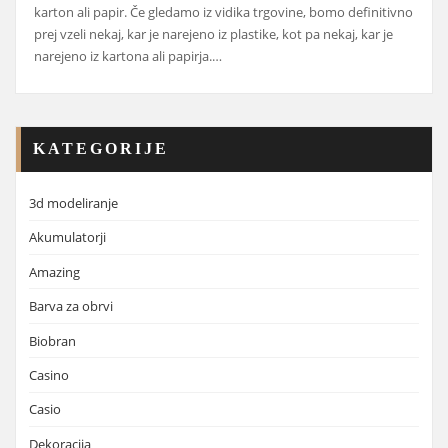
karton ali papir. Če gledamo iz vidika trgovine, bomo definitivno
prej vzeli nekaj, kar je narejeno iz plastike, kot pa nekaj, kar je
narejeno iz kartona ali papirja.…
KATEGORIJE
3d modeliranje
Akumulatorji
Amazing
Barva za obrvi
Biobran
Casino
Casio
Dekoracija