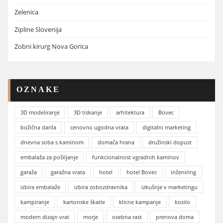
Zelenica
Zipline Slovenija
Zobni kirurg Nova Gorica
OZNAKE
3D modeliranje
3D tiskanje
arhitektura
Bovec
božična darila
cenovno ugodna vrata
digitalni marketing
dnevna soba s kaminom
domača hrana
družinski dopust
embalaža za pošiljanje
funkcionalnost vgradnih kaminov
garaža
garažna vrata
hotel
hotel Bovec
inženiring
izbira embalaže
izbira zobozdravnika
izkušnje v marketingu
kampiranje
kartonske škatle
klicne kampanje
kosilo
modern dizajn vrat
morje
osebna rast
prenova doma