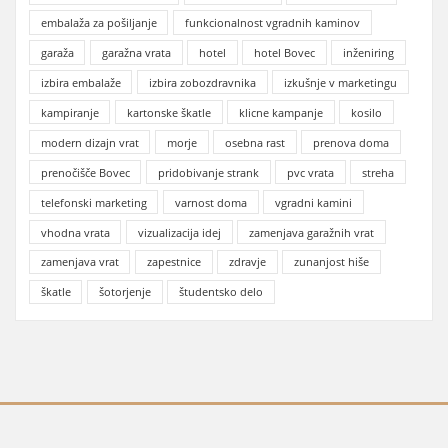
embalaža za pošiljanje
funkcionalnost vgradnih kaminov
garaža
garažna vrata
hotel
hotel Bovec
inženiring
izbira embalaže
izbira zobozdravnika
izkušnje v marketingu
kampiranje
kartonske škatle
klicne kampanje
kosilo
modern dizajn vrat
morje
osebna rast
prenova doma
prenočišče Bovec
pridobivanje strank
pvc vrata
streha
telefonski marketing
varnost doma
vgradni kamini
vhodna vrata
vizualizacija idej
zamenjava garažnih vrat
zamenjava vrat
zapestnice
zdravje
zunanjost hiše
škatle
šotorjenje
študentsko delo