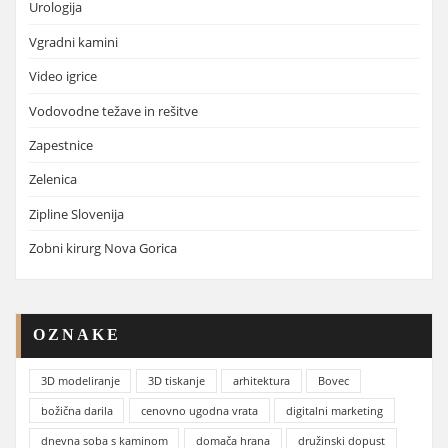
Urologija
Vgradni kamini
Video igrice
Vodovodne težave in rešitve
Zapestnice
Zelenica
Zipline Slovenija
Zobni kirurg Nova Gorica
OZNAKE
3D modeliranje
3D tiskanje
arhitektura
Bovec
božična darila
cenovno ugodna vrata
digitalni marketing
dnevna soba s kaminom
domača hrana
družinski dopust