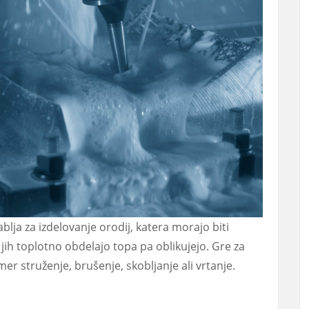
lja za izdelovanje orodij, katera morajo biti
 jih toplotno obdelajo topa pa oblikujejo. Gre za
er struženje, brušenje, skobljanje ali vrtanje.