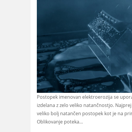
Postopek imenovan elektroerozija se uporab
izdelana z zelo veliko natančnostjo. Najprej
veliko bolj natančen postopek kot je na prim
Oblikovanje poteka…