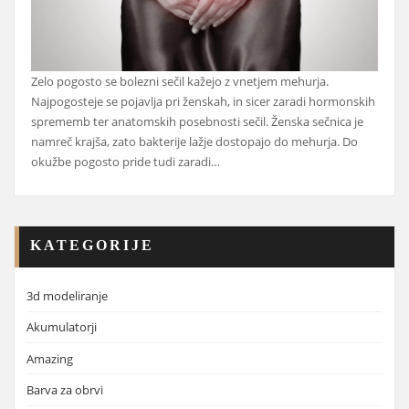
Zelo pogosto se bolezni sečil kažejo z vnetjem mehurja.
Najpogosteje se pojavlja pri ženskah, in sicer zaradi hormonskih
sprememb ter anatomskih posebnosti sečil. Ženska sečnica je
namreč krajša, zato bakterije lažje dostopajo do mehurja. Do
okužbe pogosto pride tudi zaradi…
KATEGORIJE
3d modeliranje
Akumulatorji
Amazing
Barva za obrvi