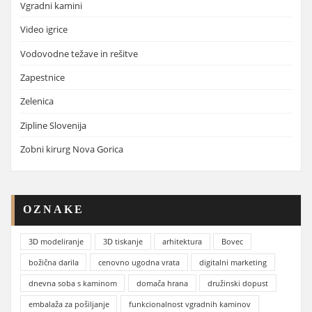
Vgradni kamini
Video igrice
Vodovodne težave in rešitve
Zapestnice
Zelenica
Zipline Slovenija
Zobni kirurg Nova Gorica
OZNAKE
3D modeliranje
3D tiskanje
arhitektura
Bovec
božična darila
cenovno ugodna vrata
digitalni marketing
dnevna soba s kaminom
domača hrana
družinski dopust
embalaža za pošiljanje
funkcionalnost vgradnih kaminov