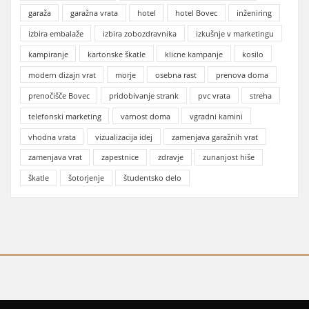
garaža
garažna vrata
hotel
hotel Bovec
inženiring
izbira embalaže
izbira zobozdravnika
izkušnje v marketingu
kampiranje
kartonske škatle
klicne kampanje
kosilo
modern dizajn vrat
morje
osebna rast
prenova doma
prenočišče Bovec
pridobivanje strank
pvc vrata
streha
telefonski marketing
varnost doma
vgradni kamini
vhodna vrata
vizualizacija idej
zamenjava garažnih vrat
zamenjava vrat
zapestnice
zdravje
zunanjost hiše
škatle
šotorjenje
študentsko delo