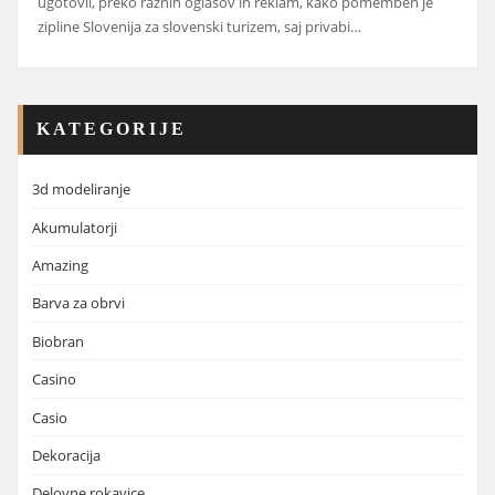
ugotovil, preko raznih oglasov in reklam, kako pomemben je
zipline Slovenija za slovenski turizem, saj privabi…
KATEGORIJE
3d modeliranje
Akumulatorji
Amazing
Barva za obrvi
Biobran
Casino
Casio
Dekoracija
Delovne rokavice