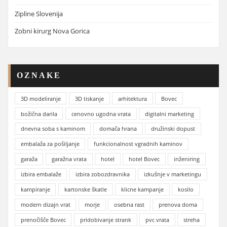
Zipline Slovenija
Zobni kirurg Nova Gorica
OZNAKE
3D modeliranje
3D tiskanje
arhitektura
Bovec
božična darila
cenovno ugodna vrata
digitalni marketing
dnevna soba s kaminom
domača hrana
družinski dopust
embalaža za pošiljanje
funkcionalnost vgradnih kaminov
garaža
garažna vrata
hotel
hotel Bovec
inženiring
izbira embalaže
izbira zobozdravnika
izkušnje v marketingu
kampiranje
kartonske škatle
klicne kampanje
kosilo
modern dizajn vrat
morje
osebna rast
prenova doma
prenočišče Bovec
pridobivanje strank
pvc vrata
streha