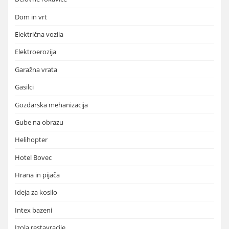
Dom in vrt
Električna vozila
Elektroerozija
Garažna vrata
Gasilci
Gozdarska mehanizacija
Gube na obrazu
Helihopter
Hotel Bovec
Hrana in pijača
Ideja za kosilo
Intex bazeni
Izola restavracije