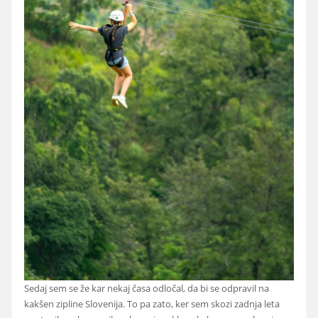
Sedaj sem se že kar nekaj časa odločal, da bi se odpravil na
kakšen zipline Slovenija. To pa zato, ker sem skozi zadnja leta