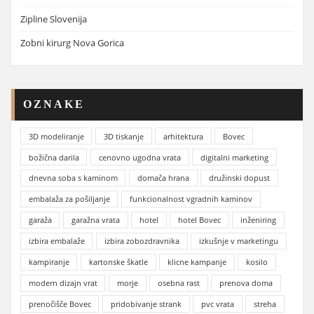
Zipline Slovenija
Zobni kirurg Nova Gorica
OZNAKE
3D modeliranje
3D tiskanje
arhitektura
Bovec
božična darila
cenovno ugodna vrata
digitalni marketing
dnevna soba s kaminom
domača hrana
družinski dopust
embalaža za pošiljanje
funkcionalnost vgradnih kaminov
garaža
garažna vrata
hotel
hotel Bovec
inženiring
izbira embalaže
izbira zobozdravnika
izkušnje v marketingu
kampiranje
kartonske škatle
klicne kampanje
kosilo
modern dizajn vrat
morje
osebna rast
prenova doma
prenočišče Bovec
pridobivanje strank
pvc vrata
streha