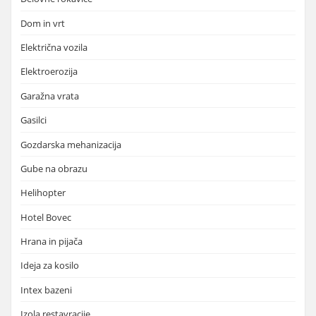
Dom in vrt
Električna vozila
Elektroerozija
Garažna vrata
Gasilci
Gozdarska mehanizacija
Gube na obrazu
Helihopter
Hotel Bovec
Hrana in pijača
Ideja za kosilo
Intex bazeni
Izola restavracije