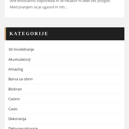
dne enostavno odpovedal in se nikakor ni želel več prižgati.
Med pranjem se je ugasnil in niti…
KATEGORIJE
3d modeliranje
Akumulatorji
Amazing
Barva za obrvi
Biobran
Casino
Casio
Dekoracija
Delovne rokavice