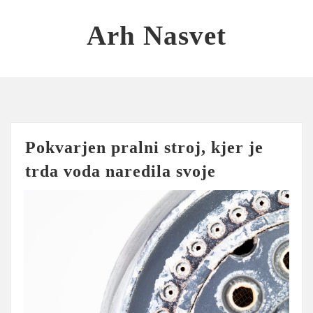
Skip
to
Arh Nasvet
content
Pokvarjen pralni stroj, kjer je
trda voda naredila svoje