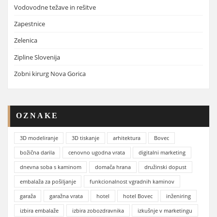
Vodovodne težave in rešitve
Zapestnice
Zelenica
Zipline Slovenija
Zobni kirurg Nova Gorica
OZNAKE
3D modeliranje
3D tiskanje
arhitektura
Bovec
božična darila
cenovno ugodna vrata
digitalni marketing
dnevna soba s kaminom
domača hrana
družinski dopust
embalaža za pošiljanje
funkcionalnost vgradnih kaminov
garaža
garažna vrata
hotel
hotel Bovec
inženiring
izbira embalaže
izbira zobozdravnika
izkušnje v marketingu