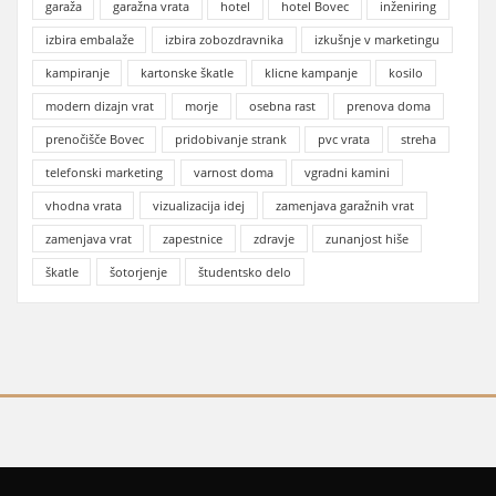
garaža
garažna vrata
hotel
hotel Bovec
inženiring
izbira embalaže
izbira zobozdravnika
izkušnje v marketingu
kampiranje
kartonske škatle
klicne kampanje
kosilo
modern dizajn vrat
morje
osebna rast
prenova doma
prenočišče Bovec
pridobivanje strank
pvc vrata
streha
telefonski marketing
varnost doma
vgradni kamini
vhodna vrata
vizualizacija idej
zamenjava garažnih vrat
zamenjava vrat
zapestnice
zdravje
zunanjost hiše
škatle
šotorjenje
študentsko delo