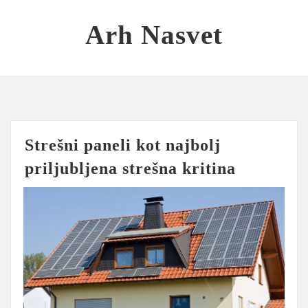
Skip
to
Arh Nasvet
content
Strešni paneli kot najbolj
priljubljena strešna kritina