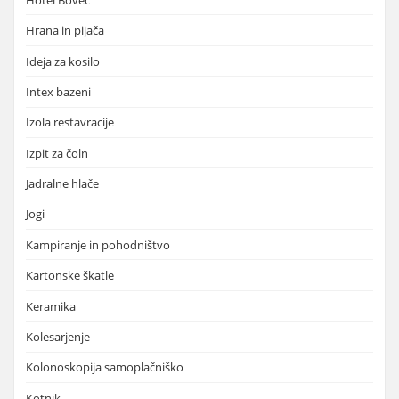
Hrana in pijača
Ideja za kosilo
Intex bazeni
Izola restavracije
Izpit za čoln
Jadralne hlače
Jogi
Kampiranje in pohodništvo
Kartonske škatle
Keramika
Kolesarjenje
Kolonoskopija samoplačniško
Kotnik