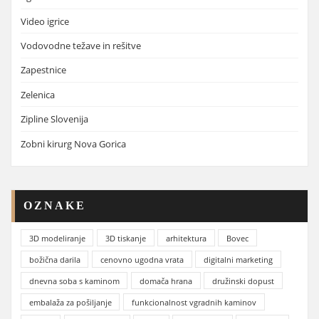
Video igrice
Vodovodne težave in rešitve
Zapestnice
Zelenica
Zipline Slovenija
Zobni kirurg Nova Gorica
OZNAKE
3D modeliranje
3D tiskanje
arhitektura
Bovec
božična darila
cenovno ugodna vrata
digitalni marketing
dnevna soba s kaminom
domača hrana
družinski dopust
embalaža za pošiljanje
funkcionalnost vgradnih kaminov