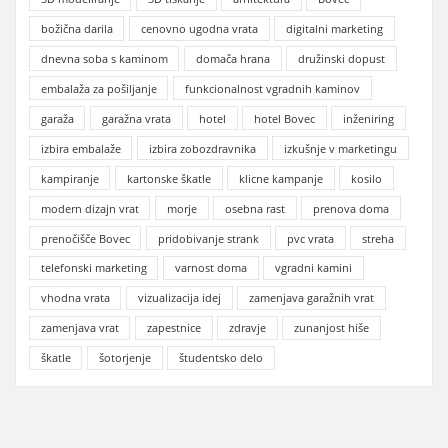
božična darila
cenovno ugodna vrata
digitalni marketing
dnevna soba s kaminom
domača hrana
družinski dopust
embalaža za pošiljanje
funkcionalnost vgradnih kaminov
garaža
garažna vrata
hotel
hotel Bovec
inženiring
izbira embalaže
izbira zobozdravnika
izkušnje v marketingu
kampiranje
kartonske škatle
klicne kampanje
kosilo
modern dizajn vrat
morje
osebna rast
prenova doma
prenočišče Bovec
pridobivanje strank
pvc vrata
streha
telefonski marketing
varnost doma
vgradni kamini
vhodna vrata
vizualizacija idej
zamenjava garažnih vrat
zamenjava vrat
zapestnice
zdravje
zunanjost hiše
škatle
šotorjenje
študentsko delo