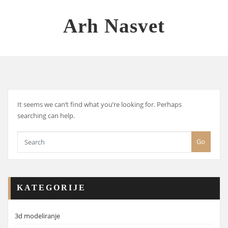
Skip
to
Arh Nasvet
content
It seems we can’t find what you’re looking for. Perhaps
searching can help.
Go
KATEGORIJE
3d modeliranje