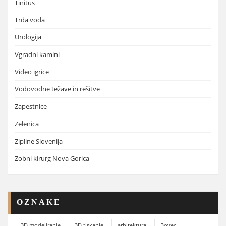
Tinitus
Trda voda
Urologija
Vgradni kamini
Video igrice
Vodovodne težave in rešitve
Zapestnice
Zelenica
Zipline Slovenija
Zobni kirurg Nova Gorica
OZNAKE
3D modeliranje
3D tiskanje
arhitektura
Bovec