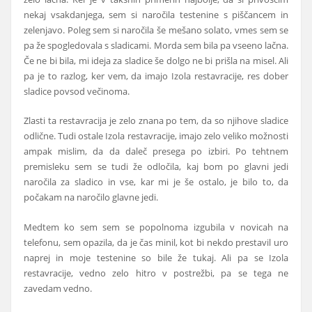
nekaj vsakdanjega, sem si naročila testenine s piščancem in
zelenjavo. Poleg sem si naročila še mešano solato, vmes sem se
pa že spogledovala s sladicami. Morda sem bila pa vseeno lačna.
Če ne bi bila, mi ideja za sladice še dolgo ne bi prišla na misel. Ali
pa je to razlog, ker vem, da imajo Izola restavracije, res dober
sladice povsod večinoma.
Zlasti ta restavracija je zelo znana po tem, da so njihove sladice
odlične. Tudi ostale Izola restavracije, imajo zelo veliko možnosti
ampak mislim, da da daleč presega po izbiri. Po tehtnem
premisleku sem se tudi že odločila, kaj bom po glavni jedi
naročila za sladico in vse, kar mi je še ostalo, je bilo to, da
počakam na naročilo glavne jedi.
Medtem ko sem sem se popolnoma izgubila v novicah na
telefonu, sem opazila, da je čas minil, kot bi nekdo prestavil uro
naprej in moje testenine so bile že tukaj. Ali pa se Izola
restavracije, vedno zelo hitro v postrežbi, pa se tega ne
zavedam vedno.