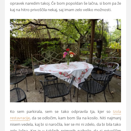
opravek naredim takoj. Če bom popoldan še lačna, si bom pa že
kaj na hitro privoščila nekaj, saj imam zelo veliko možnosti.
Ko sem parkirala, sem se tako odpravila tja, kjer so
Izola
restavracije
, da se odločim, kam bom šla na kosilo. Niti najmanj
nisem vedela, kaj bi si naročila, ker se mi ni zdelo, da bi bila tako
zelo lačna. Ker je v takšnih primerih najbolje, da si privoščim