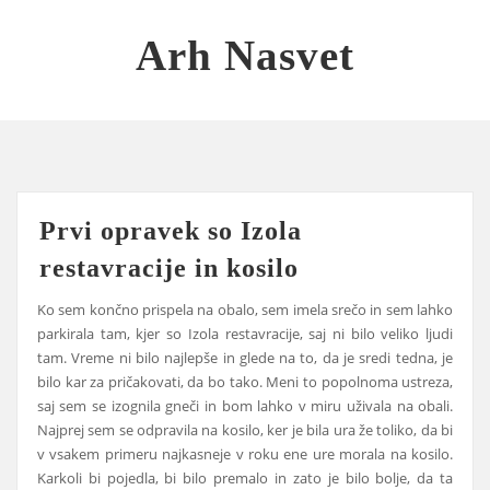
Skip
to
Arh Nasvet
content
Prvi opravek so Izola
restavracije in kosilo
Ko sem končno prispela na obalo, sem imela srečo in sem lahko
parkirala tam, kjer so Izola restavracije, saj ni bilo veliko ljudi
tam. Vreme ni bilo najlepše in glede na to, da je sredi tedna, je
bilo kar za pričakovati, da bo tako. Meni to popolnoma ustreza,
saj sem se izognila gneči in bom lahko v miru uživala na obali.
Najprej sem se odpravila na kosilo, ker je bila ura že toliko, da bi
v vsakem primeru najkasneje v roku ene ure morala na kosilo.
Karkoli bi pojedla, bi bilo premalo in zato je bilo bolje, da ta