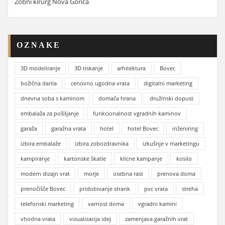
Zobni kirurg Nova Gorica
OZNAKE
3D modeliranje
3D tiskanje
arhitektura
Bovec
božična darila
cenovno ugodna vrata
digitalni marketing
dnevna soba s kaminom
domača hrana
družinski dopust
embalaža za pošiljanje
funkcionalnost vgradnih kaminov
garaža
garažna vrata
hotel
hotel Bovec
inženiring
izbira embalaže
izbira zobozdravnika
izkušnje v marketingu
kampiranje
kartonske škatle
klicne kampanje
kosilo
modern dizajn vrat
morje
osebna rast
prenova doma
prenočišče Bovec
pridobivanje strank
pvc vrata
streha
telefonski marketing
varnost doma
vgradni kamini
vhodna vrata
vizualizacija idej
zamenjava garažnih vrat