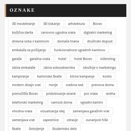
OZNAKE
3D modeliranje
3D tiskanje
arhitektura
Bovec
božična darila
cenovno ugodna vrata
digitalni marketing
dnevna soba s kaminom
domača hrana
družinski dopust
embalaža za pošiljanje
funkcionalnost vgradnih kaminov
garaža
garažna vrata
hotel
hotel Bovec
inženiring
izbira embalaže
izbira zobozdravnika
izkušnje v marketingu
kampiranje
kartonske škatle
klicne kampanje
kosilo
modern dizajn vrat
morje
osebna rast
prenova doma
prenočišče Bovec
pridobivanje strank
pvc vrata
streha
telefonski marketing
varnost doma
vgradni kamini
vhodna vrata
vizualizacija idej
zamenjava garažnih vrat
zamenjava vrat
zapestnice
zdravje
zunanjost hiše
škatle
šotorjenje
študentsko delo