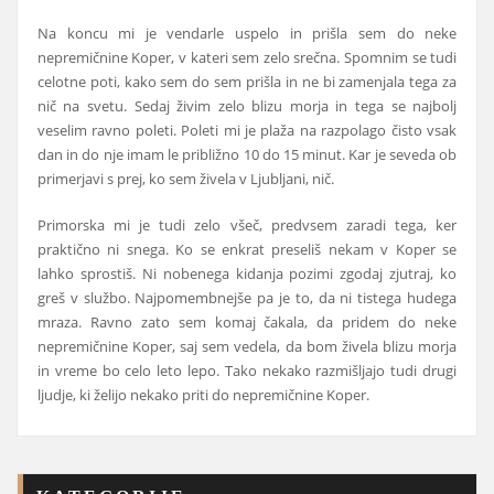
Na koncu mi je vendarle uspelo in prišla sem do neke
nepremičnine Koper, v kateri sem zelo srečna. Spomnim se tudi
celotne poti, kako sem do sem prišla in ne bi zamenjala tega za
nič na svetu. Sedaj živim zelo blizu morja in tega se najbolj
veselim ravno poleti. Poleti mi je plaža na razpolago čisto vsak
dan in do nje imam le približno 10 do 15 minut. Kar je seveda ob
primerjavi s prej, ko sem živela v Ljubljani, nič.
Primorska mi je tudi zelo všeč, predvsem zaradi tega, ker
praktično ni snega. Ko se enkrat preseliš nekam v Koper se
lahko sprostiš. Ni nobenega kidanja pozimi zgodaj zjutraj, ko
greš v službo. Najpomembnejše pa je to, da ni tistega hudega
mraza. Ravno zato sem komaj čakala, da pridem do neke
nepremičnine Koper, saj sem vedela, da bom živela blizu morja
in vreme bo celo leto lepo. Tako nekako razmišljajo tudi drugi
ljudje, ki želijo nekako priti do nepremičnine Koper.