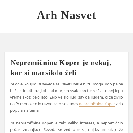
Skip
to
Arh Nasvet
content
Nepremičnine Koper je nekaj,
kar si marsikdo želi
Zelo veliko ljudi si seveda želi živeti nekje blizu morja. Kdo pa ne
bi želel imeti razgled nad morjem vsak dan ter več ali manj lepo
vreme skozi celo leto. Zelo veliko ljudi zavida ljudem, ki že živijo
na Primorskem in ravno zato so danes
nepremičnine Koper
zelo
popularna tema.
Za nepremičnine Koper je zelo veliko interesa, a nepremičnin
počasi zmanjkuje. Seveda se vedno nekaj najde, ampak je že