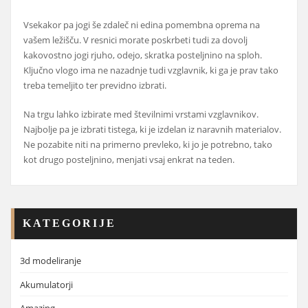
Vsekakor pa jogi še zdaleč ni edina pomembna oprema na
vašem ležišču. V resnici morate poskrbeti tudi za dovolj
kakovostno jogi rjuho, odejo, skratka posteljnino na sploh.
Ključno vlogo ima ne nazadnje tudi vzglavnik, ki ga je prav tako
treba temeljito ter previdno izbrati.
Na trgu lahko izbirate med številnimi vrstami vzglavnikov.
Najbolje pa je izbrati tistega, ki je izdelan iz naravnih materialov.
Ne pozabite niti na primerno prevleko, ki jo je potrebno, tako
kot drugo posteljnino, menjati vsaj enkrat na teden.
KATEGORIJE
3d modeliranje
Akumulatorji