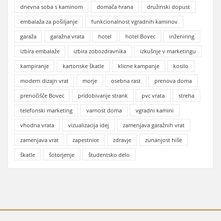
dnevna soba s kaminom
domača hrana
družinski dopust
embalaža za pošiljanje
funkcionalnost vgradnih kaminov
garaža
garažna vrata
hotel
hotel Bovec
inženiring
izbira embalaže
izbira zobozdravnika
izkušnje v marketingu
kampiranje
kartonske škatle
klicne kampanje
kosilo
modern dizajn vrat
morje
osebna rast
prenova doma
prenočišče Bovec
pridobivanje strank
pvc vrata
streha
telefonski marketing
varnost doma
vgradni kamini
vhodna vrata
vizualizacija idej
zamenjava garažnih vrat
zamenjava vrat
zapestnice
zdravje
zunanjost hiše
škatle
šotorjenje
študentsko delo