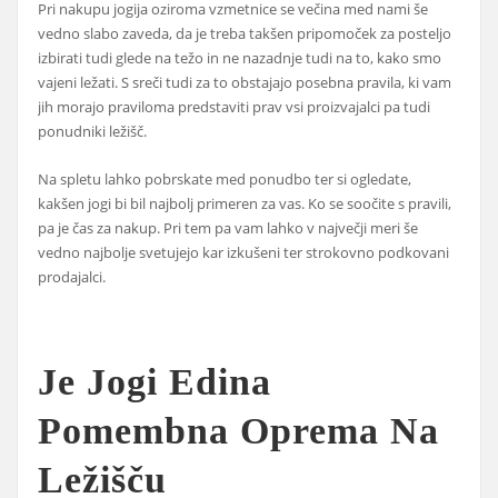
Pri nakupu jogija oziroma vzmetnice se večina med nami še
vedno slabo zaveda, da je treba takšen pripomoček za posteljo
izbirati tudi glede na težo in ne nazadnje tudi na to, kako smo
vajeni ležati. S sreči tudi za to obstajajo posebna pravila, ki vam
jih morajo praviloma predstaviti prav vsi proizvajalci pa tudi
ponudniki ležišč.
Na spletu lahko pobrskate med ponudbo ter si ogledate,
kakšen jogi bi bil najbolj primeren za vas. Ko se soočite s pravili,
pa je čas za nakup. Pri tem pa vam lahko v največji meri še
vedno najbolje svetujejo kar izkušeni ter strokovno podkovani
prodajalci.
Je Jogi Edina
Pomembna Oprema Na
Ležišču