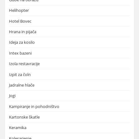
Helihopter
Hotel Bovec
Hrana in pijača
Ideja za kosilo
Intex bazeni
Izola restavracije
Izpit za čoln
Jadralne hlače
Jogi
Kampiranje in pohodništvo
Kartonske škatle
Keramika
Kolesarjenje