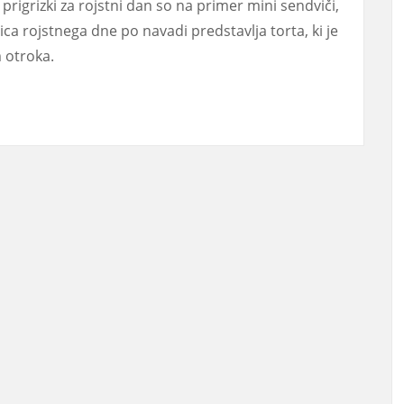
prigrizki za rojstni dan so na primer mini sendviči,
jica rojstnega dne po navadi predstavlja torta, ki je
 otroka.