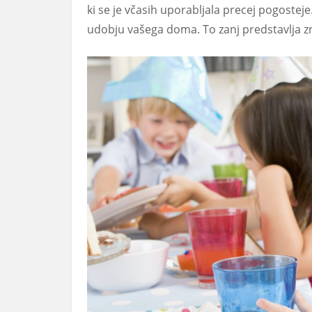
ki se je včasih uporabljala precej pogosteje
udobju vašega doma. To zanj predstavlja zn