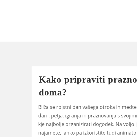
Skip
to
content
Kako pripraviti prazno
doma?
Bliža se rojstni dan vašega otroka in medte
daril, petja, igranja in praznovanja s svojimi
kje najbolje organizirati dogodek. Na voljo 
najamete, lahko pa izkoristite tudi animat